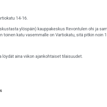
tiokatu 14-16.
skustasta ylöspäin) kauppakeskus Revontulen ohi ja sam
een toinen katu vasemmalle on Vartiokatu, sitä pitkin noin 
 löydät aina viikon ajankohtaiset tilaisuudet.
26