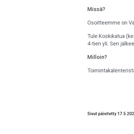
Missä?
Osoitteemme on Var
Tule Koskikatua (ke
4-tien yli. Sen jälk
Milloin?
Toimintakalenterista
Sivut päivitetty 17.5.20