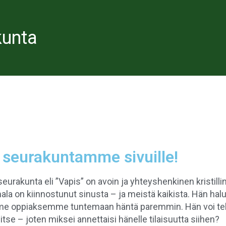
unta
 seurakuntamme sivuille!
rakunta eli ”Vapis” on avoin ja yhteyshenkinen kristill
la on kiinnostunut sinusta – ja meistä kaikista. Hän ha
 oppiaksemme tuntemaan häntä paremmin. Hän voi tehdä
se – joten miksei annettaisi hänelle tilaisuutta siihen?