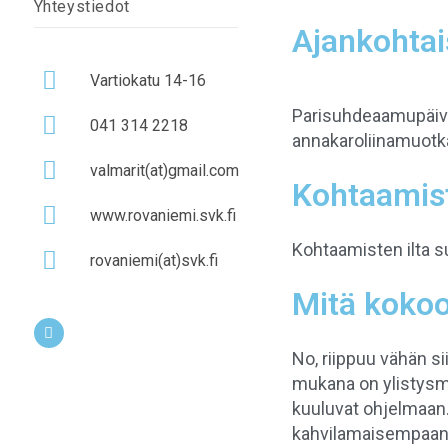
Yhteystiedot
Ajankohtai
Vartiokatu 14-16
Parisuhdeaamupäivä 
041 314 2218
annakaroliinamuot
valmarit(at)gmail.com
Kohtaamist
www.rovaniemi.svk.fi
Kohtaamisten ilta s
rovaniemi(at)svk.fi
Mitä kokoo
No, riippuu vähän si
mukana on ylistysmu
kuuluvat ohjelmaan.
kahvilamaisempaan t