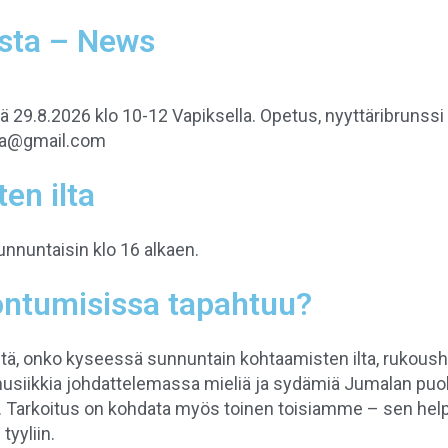
sta – News
29.8.2026 klo 10-12 Vapiksella. Opetus, nyyttäribrunssi 
ka@gmail.com
en ilta
unnuntaisin klo 16 alkaen.
ntumisissa tapahtuu?
itä, onko kyseessä sunnuntain kohtaamisten ilta, rukoushetki
siikkia johdattelemassa mieliä ja sydämiä Jumalan puol
 Tarkoitus on kohdata myös toinen toisiamme – sen helpo
yyliin.