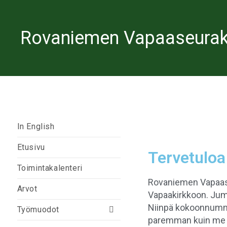
Rovaniemen Vapaaseurak
In English
Etusivu
Tervetuloa
Toimintakalenteri
Rovaniemen Vapaaseu
Arvot
Vapaakirkkoon. Juma
Niinpä kokoonnumme
Työmuodot
paremman kuin me it